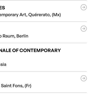
ES
mporary Art, Quérerato, (Mx)
o Raum, Berlin
NNALE OF CONTEMPORARY
sia
aint Fons, (Fr)