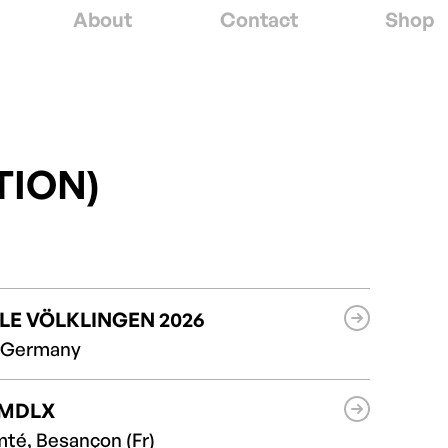
About
Contact
Shop
TION)
LE VÖLKLINGEN 2026
, Germany
 MDLX
té, Besançon (Fr)