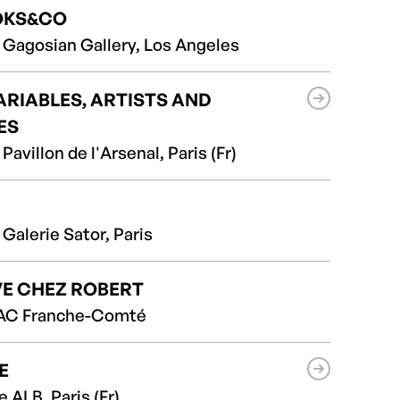
OKS&CO
 Gagosian Gallery, Los Angeles
ARIABLES, ARTISTS AND
ES
Pavillon de l'Arsenal, Paris (Fr)
 Galerie Sator, Paris
E CHEZ ROBERT
RAC Franche-Comté
E
 ALB, Paris (Fr)